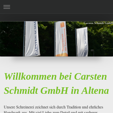
Carsten Schmidt GmbH
Willkommen bei
Carsten
Schmidt GmbH
in
Altena
Unsere Schreinerei zeichnet sich durch Tradition und ehrliches
Handwerk aus. Mit viel Liebe zum Detail und mit sauberer